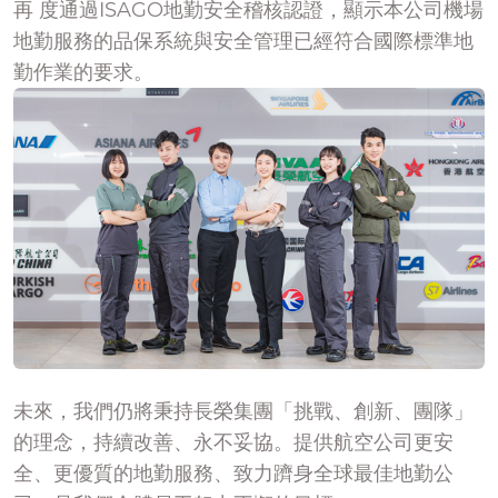
再 度通過ISAGO地勤安全稽核認證，顯示本公司機場
地勤服務的品保系統與安全管理已經符合國際標準地
勤作業的要求。
未來，我們仍將秉持長榮集團「挑戰、創新、團隊」
的理念，持續改善、永不妥協。提供航空公司更安
全、更優質的地勤服務、致力躋身全球最佳地勤公