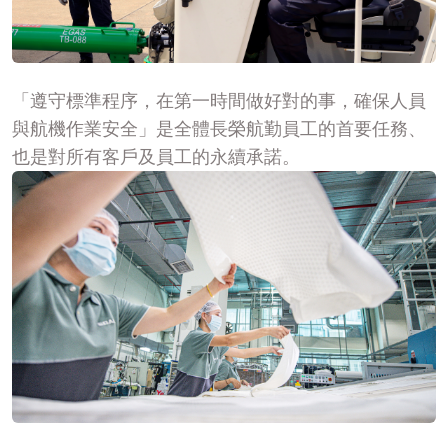
「遵守標準程序，在第一時間做好對的事，確保人員
與航機作業安全」是全體長榮航勤員工的首要任務、
也是對所有客戶及員工的永續承諾。